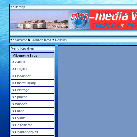
»
Sitemap
Ihr Ferienhaus K
»
Startseite
»
Kroatien Infos
»
Religion
Menü
Kroatien
Allgemeine Infos
»
Zahlen
»
Religion
»
Einwohner
»
Staatsführung
»
Feiertage
»
Sprache
»
Wappen
»
Fahne
»
Hymne
»
Geschichte
»
Unabhängigkeit