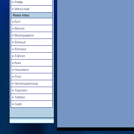
»
Politik
»
Wirtschaft
Reise Infos
»
Arzt
»
Benzin
»
Bootspapiere
»
Einkauf
»
Einreise
»
Fähren
»
Auto
»
Haustiere
»
Post
»
Stromspannung
»
Tauchen
»
Telefon
»
Geld