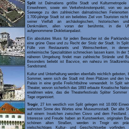
Split
ist Dalmatiens größte Stadt und Kulturmetropole 
Einwohnern, sowie ein Verkehrsknotenpunkt, von wo au
Seewege zu den zahlreichen dalmatinischen Ferienorten
1.700-jährige Stadt ist ein beliebtes Ziel von Touristen nicht
seiner Vielfalt an archäologischen, historischen und
Denkmälern, allen voran der berühmte, in die UN
aufgenommene Diokletianpalast.
Ein absolutes Muss für jeden Besucher ist die Parklandsc
eine grüne Oase und zu Recht der Stolz der Stadt. In Split
Fülle von Restaurants und Weinschenken, in dene
einheimische Spezialitäten schmecken lassen kann. In der 
näheren Umgebung findet man zahlreiche Strände und Ba
Besonders beliebt ist Bacvice, ein nahezu im Stadtzentr
Sandstrand.
Kultur und Unterhaltung werden ebenfalls reichlich geboten,
Sommer, wenn sich die Stadt mit ihren Plätzen und den Inn
Palais in eine große Freilichtbühne verwandelt. In Split w
Theater, wovon sicherlich das 1893 erbaute Kroatische Natio
erwähnen wäre, das die Theaterfestivals Spliter Sommer 
Tage organisiert.
Trogir
, 27 km westlich von Split gelegen mit 10.000 Einwo
wahrsten Sinne des Wortes eine Museumsstadt. Der alte Sta
auf einem Inselchen zwischen Ciovo und dem Festland. A
Interesse und Freude haben an Kunstwerken, originalen B
schönen alten Straßen, werden in Trogir ein prä
vielschichtiges Kultur- und Geschichtserbe vorfinden.