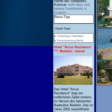
Rande des Stadtparks
Komrcar.
mehr dazu und
weitere Ferienhotels in
Kroatien...
Reise-Tipp:
Urlaub-Tipps:
»
Ferienhaus Dalmatien
»
Ferienwohnung Berlin
Hotel "Arcus Residence"
***, Medulin - Istrien
Das Hotel "Arcus
Residence" liegt am
südlichsten Zipfel Istriens,
im Herzen des bekannten
Badeortes Medulin. Das im
Jahre 2002 neueröffnete