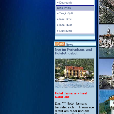
»
Dubrovnik
Orts-Infos
»
Trogir-Split
»
Insel Brac
»
Insel Hvar
»
Dubrovnik
News
Neu im Ferienhaus und
Hotel-Angebot:
Hotel Tamaris - Insel
Rab/Palit
Das *** Hotel Tamaris
befindet sich in Traumlage
direkt am Meer und am