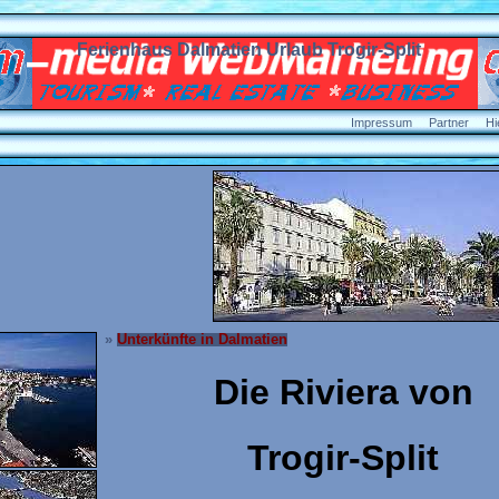
Ferienhaus Dalmatien Urlaub Trogir-Split
Impressum
Partner
Hi
»
Unterkünfte in Dalmatien
Die Riviera von
Trogir-Split