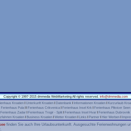
Copyright © 1997-2015 dmmedia WebMarketing All rights reserved.
info@dmmedia.com
ienhaus Kroatien
l
Unterkunft Kroatien
l
Datenbank
l
Informationen Kroatien
l
Kurzurlaub Kroa
l
Ferienhaus Pula
l l
Ferienhaus Crikvenica
l
Ferienhaus Insel Krk
l
Ferienhaus Plitvicer Seen
l
Ferienhaus Zadar
l
Ferienhaus Trogir - Split
l
Ferienhaus Insel Hvar
l
Ferienhaus Dubrovnik
zfahrten Kroatien
l
Business Kroatien
l
Wetter Kroatien
l
Links
l
Partner
l
Hier Werben
l
Impre
see
finden Sie auch Ihre Urlaubsunterkunft. Ausgesuchte Ferienwohnungen un
t.