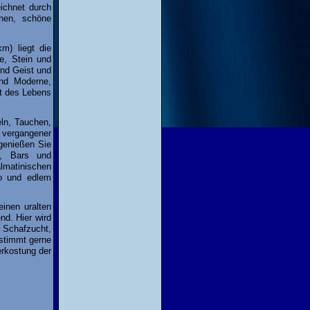
eichnet durch
chen, schöne
m) liegt die
e, Stein und
und Geist und
und Moderne,
rt des Lebens
ln, Tauchen,
 vergangener
genießen Sie
s, Bars und
lmatinischen
to und edlem
inen uralten
nd. Hier wird
, Schafzucht,
stimmt gerne
erkostung der