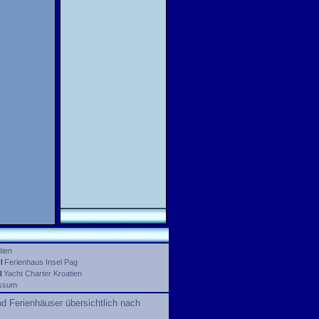
tien
l
Ferienhaus Insel Pag
l
Yacht Charter Kroatien
ssum
d Ferienhäuser übersichtlich nach