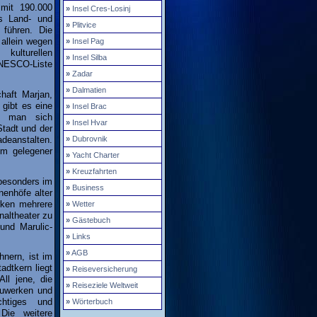
mit 190.000
»
Insel Cres-Losinj
s Land- und
»
Plitvice
 führen. Die
 allein wegen
»
Insel Pag
 kulturellen
»
Insel Silba
ESCO-Liste
»
Zadar
»
Dalmatien
haft Marjan,
 gibt es eine
»
Insel Brac
n man sich
»
Insel Hvar
Stadt und der
deanstalten.
»
Dubrovnik
um gelegener
»
Yacht Charter
»
Kreuzfahrten
 besonders im
»
Business
enhöfe alter
irken mehrere
»
Wetter
naltheater zu
»
Gästebuch
und Marulic-
»
Links
»
AGB
hnern, ist im
dtkern liegt
»
Reiseversicherung
ll jene, die
»
Reiseziele Weltweit
auwerken und
chtiges und
»
Wörterbuch
 Die weitere