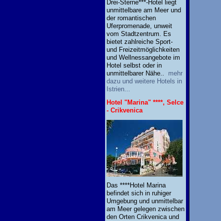
Drei-Sterne***-Hotel liegt
unmittelbare am Meer und
der romantischen
Uferpromenade, unweit
vom Stadtzentrum. Es
bietet zahlreiche Sport-
und Freizeitmöglichkeiten
und Wellnessangebote im
Hotel selbst oder in
unmittelbarer Nähe..
mehr
dazu und weitere Hotels in
Istrien...
Hotel "Marina" ****, Selce
- Crikvenica
Das ****Hotel Marina
befindet sich in ruhiger
Umgebung und unmittelbar
am Meer gelegen zwischen
den Orten Crikvenica und