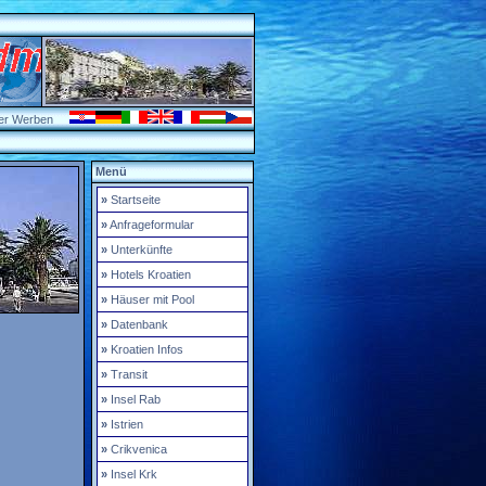
er Werben
Menü
»
Startseite
»
Anfrageformular
»
Unterkünfte
»
Hotels Kroatien
»
Häuser mit Pool
»
Datenbank
»
Kroatien Infos
»
Transit
»
Insel Rab
»
Istrien
»
Crikvenica
»
Insel Krk