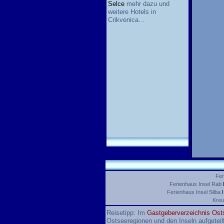
Selce
mehr dazu und
weitere Hotels in
Crikvenica...
Fer
Ferienhaus Insel Rab
Ferienhaus Insel Silba
Kreu
Reisetipp: Im
Gastgeberverzeichnis Ost
Ostseeregionen und den Inseln aufgeteil