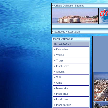
»
Urlaub Dalmatien Sitemap
»
Startseite
»
Dalmatien
Menü Dalmatien
Unterkünfte in
»
Dalmatien
»
Vodice
»
Trogir
»
Insel Ciovo
»
Sibenik
»
Split
»
Omis
»
Makarska
»
Insel Brac
»
Insel Hvar
»
Insel Korcula