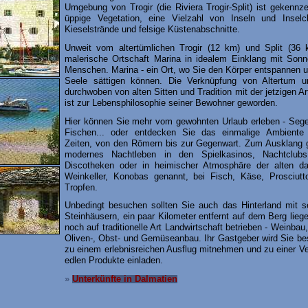
Umgebung von Trogir (die Riviera Trogir-Split) ist gekennz
üppige Vegetation, eine Vielzahl von Inseln und Insel
Kieselstrände und felsige Küstenabschnitte.
Unweit vom altertümlichen Trogir (12 km) und Split (36 k
malerische Ortschaft Marina in idealem Einklang mit Sonn
Menschen. Marina - ein Ort, wo Sie den Körper entspannen 
Seele sättigen können. Die Verknüpfung von Altertum 
durchwoben von alten Sitten und Tradition mit der jetzigen A
ist zur Lebensphilosophie seiner Bewohner geworden.
Hier können Sie mehr vom gewohnten Urlaub erleben - Sege
Fischen... oder entdecken Sie das einmalige Ambiente
Zeiten, von den Römern bis zur Gegenwart. Zum Ausklang 
modernes Nachtleben in den Spielkasinos, Nachtclub
Discotheken oder in heimischer Atmosphäre der alten da
Weinkeller, Konobas genannt, bei Fisch, Käse, Prosciut
Tropfen.
Unbedingt besuchen sollten Sie auch das Hinterland mit se
Steinhäusern, ein paar Kilometer entfernt auf dem Berg liege
noch auf traditionelle Art Landwirtschaft betrieben - Weinbau
Oliven-, Obst- und Gemüseanbau. Ihr Gastgeber wird Sie be
zu einem erlebnisreichen Ausflug mitnehmen und zu einer V
edlen Produkte einladen.
»
Unterkünfte in Dalmatien