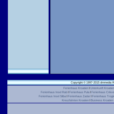
Copyright © 1997-2015 dmmedia We
Ferienhaus Kroatien
l
Unterkunft Kroatie
Ferienhaus Insel Rab
l
Ferienhaus Pula
l
Ferienhaus Crikve
Ferienhaus Insel Silba
l
Ferienhaus Zadar
l
Ferienhaus Trogir 
Kreuzfahrten Kroatien
l
Business Kroatien