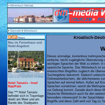
»
Wörterbuch Sitemap
Kroatisch Deutsch 
»
Startseite
»
Wörterbuch
Kroatisch-Deut
News
Neu im Ferienhaus und
Hotel-Angebot:
W
Dieses einmalige, kostenlose mehrsprachig
einfache, leicht zugängliche Übersetzung d
wichtigen Sprachen der Welt zu liefern: in 
spanische Sprache. Das Wörterbuch ist s
erwünschten Begriffes zugleich die Überse
Suchergebnis bekommt. Dadurch untersche
Onlinewörterbüchern, die üblicherweise zu
Sprachen auf einmal liefern. Außer auf Kr
Hotel Tamaris - Insel
Sprachen vornehmen, womit die Mehrsprac
Rab/Palit
zur Geltung kommt. Gerade durch diese Mö
Das *** Hotel Tamaris
Deutsche Wörterbuch
auch für den weitest
befindet sich in Traumlage
besonders interessant! In der Sprachdatei
direkt am Meer und am
Begriffe und diese Zahl wird von Tag zu Ta
Rande des Stadtparks