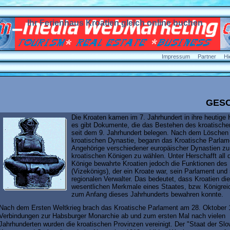
Ihr Ferienhaus Kroatien gleich online buchen
Impressum
Partner
Hi
GES
Die Kroaten kamen im 7. Jahrhundert in ihre heutige
es gibt Dokumente, die das Bestehen des kroatische
seit dem 9. Jahrhundert belegen. Nach dem Löschen
kroatischen Dynastie, begann das Kroatische Parlam
Angehörige verschiedener europäischer Dynastien zu
kroatischen Königen zu wählen. Unter Herschafft all 
Könige bewahrte Kroatien jedoch die Funktionen des
(Vizekönigs), der ein Kroate war, sein Parlament und
regionalen Verwalter. Das bedeutet, dass Kroatien die
wesentlichen Merkmale eines Staates, bzw. Königrei
zum Anfang dieses Jahrhunderts bewahren konnte.
Nach dem Ersten Weltkrieg brach das Kroatische Parlament am 28. Oktober 
Verbindungen zur Habsburger Monarchie ab und zum ersten Mal nach vielen
Jahrhunderten wurden die kroatischen Provinzen vereinigt. Der "Staat der Sl