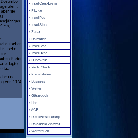
. Dezember
»
Insel Cres-Losinj
sgerufen .
»
Plitvice
aber nie
as
»
Insel Pag
endjährigen
»
Insel Silba
9 ein,
.
»
Zadar
g
»
Dalmatien
schistischer
»
Insel Brac
histische
»
Insel Hvar
 zur
schen Partei
»
Dubrovnik
rtei legte
»
Yacht Charter
sstaat.
»
Kreuzfahrten
ische und
ung von 1974
»
Business
»
Wetter
»
Gästebuch
»
Links
»
AGB
»
Reiseversicherung
»
Reiseziele Weltweit
»
Wörterbuch