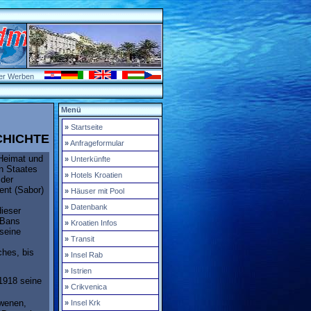
er Werben
Menü
»
Startseite
CHICHTE
»
Anfrageformular
 Heimat und
»
Unterkünfte
n Staates
»
Hotels Kroatien
 der
ent (Sabor)
»
Häuser mit Pool
»
Datenbank
dieser
 Bans
»
Kroatien Infos
 seine
»
Transit
ches, bis
»
Insel Rab
»
Istrien
1918 seine
»
Crikvenica
owenen,
»
Insel Krk