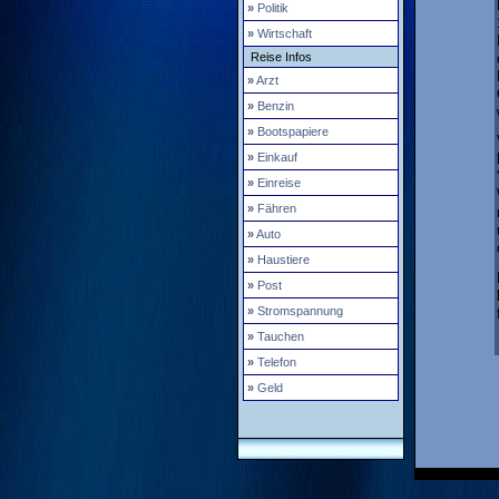
»
Politik
»
Wirtschaft
Reise Infos
»
Arzt
»
Benzin
»
Bootspapiere
»
Einkauf
»
Einreise
»
Fähren
»
Auto
»
Haustiere
»
Post
»
Stromspannung
»
Tauchen
»
Telefon
»
Geld