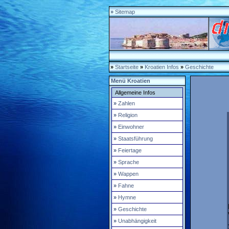
»
Sitemap
»
Startseite
»
Kroatien Infos
»
Geschichte
Menü
Kroatien
Allgemeine Infos
»
Zahlen
»
Religion
»
Einwohner
»
Staatsführung
»
Feiertage
»
Sprache
»
Wappen
»
Fahne
»
Hymne
»
Geschichte
»
Unabhängigkeit