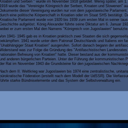
Kroaten und Serben " wurde im November 1918 gebildet. Wenig später, am 1
1918 wurde das "Vereinigte Königreich der Serben, Kroaten und Slowenen" au
Dokumente dieser Vereinigung wurden nur von dem jugoslawische Parlament, 
durch eine politische Körperschaft in Kroatien oder im Staat SHS bestätigt. D
Kroatische Parlament wurde von 1920 bis 1939 zum ersten Mal in seiner taus
Geschichte aufgelöst. König Alexander führte seine Diktatur am 6. Januar 192
wobei er zum ersten Mal den Namens "Königreich von Jugoslawien" benutzte
Von 1941- 1945 gab es in Kroatien praktisch zwei Staaten die sich gegenseiti
bekämpften.
1941 wurde unter dem Patronat Deutschlands und Italiens ein fa
"Unabhängiger Staat Kroatien" ausgerufen. Sofort danach begann der antifasc
Widerstand was zur Folge die Gründung des "Antifaschistischen Landesrates
nationalen Befreiung von Kroatien" hatte. Dieser bestand aus der kommunisti
und anderen bürgerlichen Parteien. Unter der Führung der kommunistischen Pa
der Rat im November 1943 die Grundsteine für den jugoslawischen Nachkrieg
Nach dem II. Weltkrieg war Jugoslawien bis 1974 eine zentralistische, unitar
bürokratische Föderation (erstellt nach dem Modell der UdSSR). Die Verfass
führte starke Bündniselemente und das System der Selbstverwaltung ein.