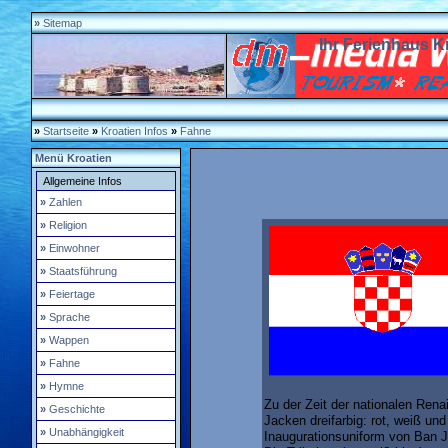
»
Sitemap
Ihr Ferienhaus K
»
Startseite
»
Kroatien Infos
»
Fahne
Menü
Kroatien
Allgemeine Infos
»
Zahlen
»
Religion
»
Einwohner
»
Staatsführung
»
Feiertage
»
Sprache
»
Wappen
»
Fahne
»
Hymne
Zu der Zeit der nationalen Renai
»
Geschichte
Jacken dreifarbig: rot, weiß und
»
Unabhängigkeit
Inaugurationsuniform von Ban J