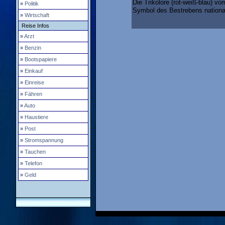
Die Trikolore (rot-weiß-blau) v
»
Politik
Symbol des Bestrebens nationale
»
Wirtschaft
Reise Infos
»
Arzt
»
Benzin
»
Bootspapiere
»
Einkauf
»
Einreise
»
Fähren
»
Auto
»
Haustiere
»
Post
»
Stromspannung
»
Tauchen
»
Telefon
»
Geld