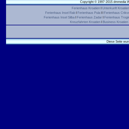
Copyright © 1997-2015 dmmedia We
Ferienhaus Kroatien
l
Unterkunft Kroatie
Ferienhaus Insel Rab
l
Ferienhaus Pula
l l
Ferienhaus Crikv
Ferienhaus Insel Silba
l
Ferienhaus Zadar
l
Ferienhaus Trogir 
Kreuzfahrten Kroatien
l
Business Kroatien
Diese Seite wur