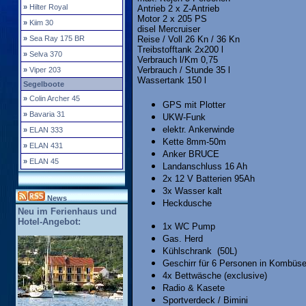
»
Hilter Royal
Antrieb
2 x Z-Antrieb
Motor
2 x 205 PS
»
Kiim 30
disel
Mercruiser
Reise / Voll
26 Kn / 36 Kn
»
Sea Ray 175 BR
Treibstofftank
2x200 l
»
Selva 370
Verbrauch l/Km
0,75
Verbrauch / Stunde
35 l
»
Viper 203
Wassertank
150 l
Segelboote
»
Colin Archer 45
GPS mit Plotter
»
Bavaria 31
UKW-Funk
elektr. Ankerwinde
»
ELAN 333
Kette 8mm-50m
»
ELAN 431
Anker BRUCE
»
ELAN 45
Landanschluss 16 Ah
2x 12 V Batterien 95Ah
3x Wasser kalt
News
Heckdusche
Neu im Ferienhaus und
Hotel-Angebot:
1x WC Pump
Gas. Herd
Kühlschrank
(50L)
Geschirr für 6 Personen in Kombüs
4x Bettwäsche (exclusive)
Radio & Kasete
Sportverdeck / Bimini