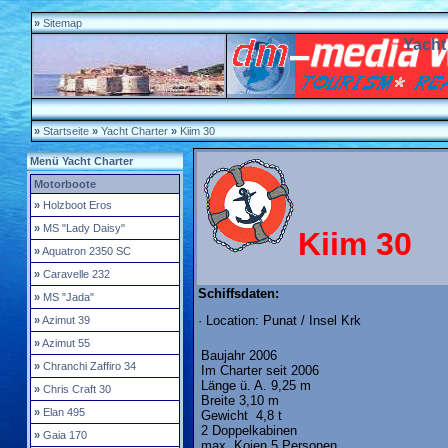
»
Sitemap
Yacht
»
Startseite
»
Yacht Charter
»
Kiim 30
Menü Yacht Charter
Motorboote
»
Holzboot Eros
»
MS "Lady Daisy"
Kiim 30
»
Aquatron 2350 SC
»
Caravelle 232
Schiffsdaten:
»
MS "Jada"
· Location: Punat / Insel Krk
»
Azimut 39
»
Azimut 55
Baujahr
2006
»
Chranchi Zaffiro 34
Im Charter seit
2006
Länge ü. A.
9,25 m
»
Chris Craft 30
Breite
3,10 m
»
Elan 495
Gewicht
4,8 t
2 Doppelkabinen
»
Gaia 170
max. Kojen
5 Personen