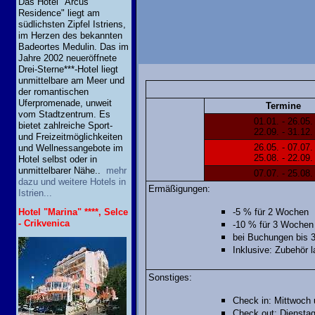
Das Hotel "Arcus
Residence" liegt am
südlichsten Zipfel Istriens,
im Herzen des bekannten
Badeortes Medulin. Das im
Jahre 2002 neueröffnete
Drei-Sterne***-Hotel liegt
unmittelbare am Meer und
der romantischen
Uferpromenade, unweit
Termine
vom Stadtzentrum. Es
01.01. - 26.05.
bietet zahlreiche Sport-
22.09. - 31.12.
und Freizeitmöglichkeiten
26.05. - 07.07.
und Wellnessangebote im
25.08. - 22.09.
Hotel selbst oder in
unmittelbarer Nähe..
mehr
07.07. - 25.08.
dazu und weitere Hotels in
Ermäßigungen:
Istrien...
-5 % für 2 Wochen
Hotel "Marina" ****, Selce
- Crikvenica
-10 % für 3 Wochen
bei Buchungen bis 
Inklusive:
Zubehör l
Sonstiges:
Check in
: Mittwoch
Check out
: Dienstag