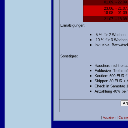
01.09. - 22.09.
23.06. - 21.07.
18.08. - 01.09.
21.07. - 18.08.
Ermäßigungen:
-5 % für 2 Wochen
-10 % für 3 Wochen
Inklusive: Bettwäsc
Sonstiges:
Haustiere nicht erla
Exklusive: Treibstof
Kaution: 500 EUR f
Skipper: 80 EUR + 
Check in Samstag 1
Anzahlung 40% beim
|
|
Aquatron
Carave