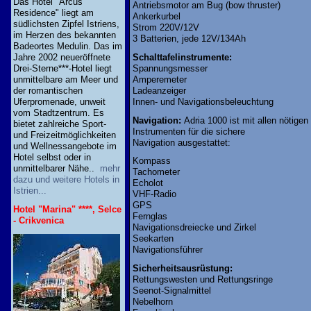
Das Hotel "Arcus
Antriebsmotor am Bug (bow thruster)
Residence" liegt am
Ankerkurbel
südlichsten Zipfel Istriens,
Strom 220V/12V
im Herzen des bekannten
3 Batterien, jede 12V/134Ah
Badeortes Medulin. Das im
Schalttafelinstrumente:
Jahre 2002 neueröffnete
Spannungsmesser
Drei-Sterne***-Hotel liegt
Amperemeter
unmittelbare am Meer und
Ladeanzeiger
der romantischen
Innen- und Navigationsbeleuchtung
Uferpromenade, unweit
vom Stadtzentrum. Es
Navigation:
Adria 1000 ist mit allen nötigen
bietet zahlreiche Sport-
Instrumenten für die sichere
und Freizeitmöglichkeiten
Navigation ausgestattet:
und Wellnessangebote im
Hotel selbst oder in
Kompass
unmittelbarer Nähe..
mehr
Tachometer
dazu und weitere Hotels in
Echolot
Istrien...
VHF-Radio
GPS
Hotel "Marina" ****, Selce
Fernglas
- Crikvenica
Navigationsdreiecke und Zirkel
Seekarten
Navigationsführer
Sicherheitsausrüstung:
Rettungswesten und Rettungsringe
Seenot-Signalmittel
Nebelhorn