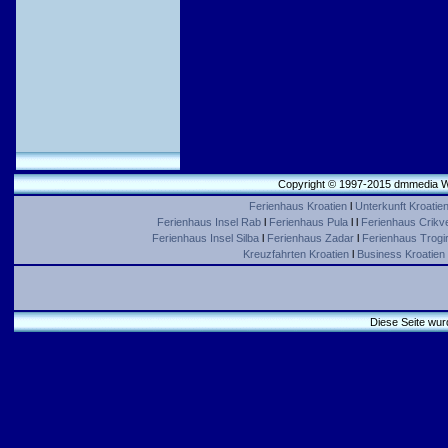
Copyright © 1997-2015 dmmedia We
Ferienhaus Kroatien
l
Unterkunft Kroatie
Ferienhaus Insel Rab
l
Ferienhaus Pula
l l
Ferienhaus Crikv
Ferienhaus Insel Silba
l
Ferienhaus Zadar
l
Ferienhaus Trogir 
Kreuzfahrten Kroatien
l
Business Kroatien
Diese Seite wur