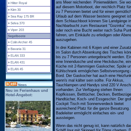
ans Meer reichenden Pinienwäldern. Sie w
»
Hilter Royal
auf diesem Motorboot, der reichlich Platz für
»
Kiim 30
zu 7 Personen bietet und für einen gemütlic
Urlaub auf dem Wasser bestens geeignet ist
»
Sea Ray 175 BR
dem Schlauchboot können Sie Landgänge in
»
Selva 370
Nachbarbucht zum Restaurant "Gozinka" m
»
Viper 203
oder noch eine Bucht weiter nach Suha Pun
fahren, um Einkäufe zu erledigen oder Aben
Segelboote
auszugehen.
»
Colin Archer 45
In drei Kabinen mit 6 Kojen und einer Zusat
»
Bavaria 31
im Salon durch Absenkung des Tisches kön
»
ELAN 333
bis zu 7 Personen untergebracht werden. E
eine Innendusche und eine Heckdusche, ein
»
ELAN 431
Küche mit 2-flammigen Gaskocher, Spüle u
»
ELAN 45
Kühlschrank ermöglichen Selbstversorgung 
Bord. Der Gaskocher hat auch eine Heizfunk
wenn's mal kälter sein sollte. Für Akkus,
Tauchlampen und Handys sind 220 V Ansch
News
vorhanden. Zur Verfügung stehen Ihnen
Neu im Ferienhaus und
Kopfkissen, Betttücher, Decken, Bettbezüge
Hotel-Angebot:
Handtücher, Koch- und Essgeschirr. Der gro
Cockpit Tisch mit Sonnenverdeck bietet
ausreichend Platz für die ganze Besatzung.
Badeleiter ermöglicht einfaches ein- und
aussteigen.
Wenn das nicht genug ist, kann natürlich da
Schiff (nur mit Skipper) für Törns chartern. D