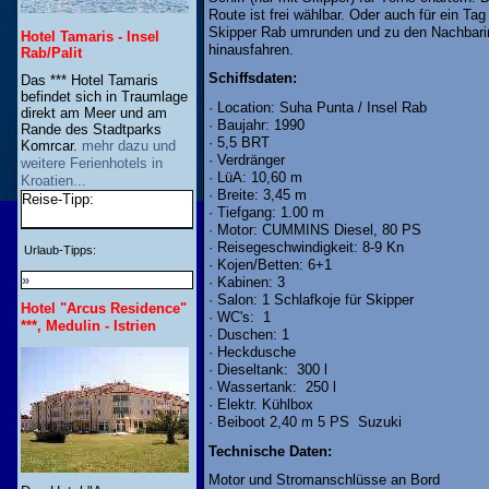
Route ist frei wählbar. Oder auch für ein Tag
Skipper Rab umrunden und zu den Nachbari
Hotel Tamaris - Insel
hinausfahren.
Rab/Palit
Schiffsdaten:
Das *** Hotel Tamaris
befindet sich in Traumlage
· Location: Suha Punta / Insel Rab
direkt am Meer und am
· Baujahr: 1990
Rande des Stadtparks
· 5,5 BRT
Komrcar.
mehr dazu und
· Verdränger
weitere Ferienhotels in
· LüA: 10,60 m
Kroatien...
· Breite: 3,45 m
Reise-Tipp:
· Tiefgang: 1.00 m
· Motor: CUMMINS Diesel, 80 PS
· Reisegeschwindigkeit: 8-9 Kn
Urlaub-Tipps:
· Kojen/Betten: 6+1
»
· Kabinen: 3
· Salon: 1 Schlafkoje für Skipper
Hotel "Arcus Residence"
· WC's: 1
***, Medulin - Istrien
· Duschen: 1
· Heckdusche
· Dieseltank: 300 l
· Wassertank: 250 l
· Elektr. Kühlbox
· Beiboot 2,40 m 5 PS Suzuki
Technische Daten:
Motor und Stromanschlüsse an Bord