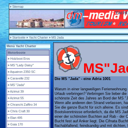
»
Sitemap
Yacht
»
Startseite
»
Yacht Charter
»
MS Jada
Menü Yacht Charter
Motorboote
»
Holzboot Eros
MS"Ja
»
MS "Lady Daisy"
»
Aquatron 2350 SC
»
Caravelle 232
Die MS "Jada" - eine Adria 1001
»
MS "Jada"
Warum in einer langweiligen Ferienwohnung
»
Azimut 39
Urlaub verbringen? Verbringen Sie lieber die
schönste Zeit des Jahres an Bord der MS "J
»
Azimut 55
Wenn alle anderen den Strand verlassen, h
»
Chranchi Zaffiro 34
Sie die ganze Bucht für sich alleine. Es sin
»
Chris Craft 30
Bootskenntnisse erforderlich, da die MS Jad
einer der schönsten Buchten auf Rab - der C
»
Elan 495
Bucht fest auf Anker liegt. Die Cifnata Bucht
»
Gaia 170
flachabfallend, feindsandig und mit dichten, 