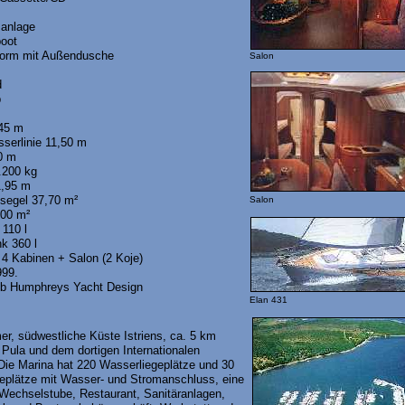
anlage
boot
tform mit Außendusche
Salon
d
p
,45 m
serlinie 11,50 m
00 m
.200 kg
1,95 m
tsegel 37,70 m²
Salon
,00 m²
 110 l
k 360 l
n 4 Kabinen + Salon (2 Koje)
999.
ob Humphreys Yacht Design
Elan 431
r, südwestliche Küste Istriens, ca. 5 km
 Pula und dem dortigen Internationalen
Die Marina hat 220 Wasserliegeplätze und 30
eplätze mit Wasser- und Stromanschluss, eine
Wechselstube, Restaurant, Sanitäranlagen,