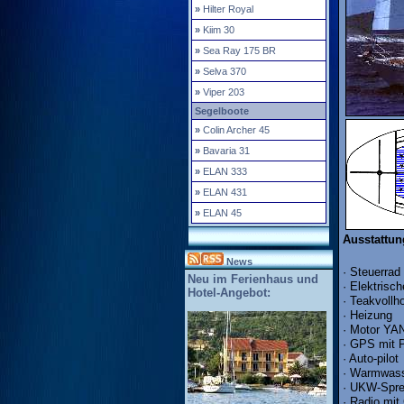
»
Hilter Royal
»
Kiim 30
»
Sea Ray 175 BR
»
Selva 370
»
Viper 203
Segelboote
»
Colin Archer 45
»
Bavaria 31
»
ELAN 333
»
ELAN 431
»
ELAN 45
Ausstattun
News
· Steuerrad
Neu im Ferienhaus und
· Elektrisc
Hotel-Angebot:
· Teakvollh
· Heizung
· Motor Y
· GPS mit P
· Auto-pilot
· Warmwas
· UKW-Spre
· Radio mit