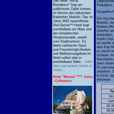
Das Hotel "Arcus
Lebensmitte
Residence" liegt am
Parkplätze.
südlichsten Zipfel Istriens,
Geografisch
im Herzen des bekannten
Badeortes Medulin. Das im
Die Ortscha
Jahre 2002 neueröffnete
Medulin, d
Drei-Sterne***-Hotel liegt
Marlera öff
unmittelbare am Meer und
Untiefen wi
der romantischen
empfohlen, 
Uferpromenade, unweit
Inseln Ceja
vom Stadtzentrum. Es
ist nachts 
bietet zahlreiche Sport-
dem Kap Mu
und Freizeitmöglichkeiten
es seicht u
und Wellnessangebote im
sicherer. I
Hotel selbst oder in
Durchfahrt
unmittelbarer Nähe..
mehr
dann steuer
dazu und weitere Hotels in
Es wird emp
Istrien...
umfahren. 
in Sicht, t
Hotel "Marina" ****, Selce
erkennen.
- Crikvenica
Te
bis
vom
02.06
09.06