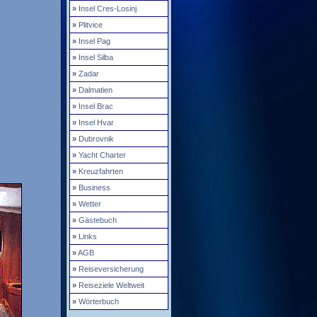
»
Insel Cres-Losinj
»
Plitvice
»
Insel Pag
»
Insel Silba
»
Zadar
»
Dalmatien
»
Insel Brac
»
Insel Hvar
»
Dubrovnik
»
Yacht Charter
»
Kreuzfahrten
»
Business
»
Wetter
»
Gästebuch
»
Links
»
AGB
»
Reiseversicherung
»
Reiseziele Weltweit
»
Wörterbuch