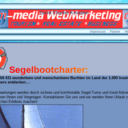
Yacht Charter
Kroatien
Impressum
Partner
Hi
S
e
g
e
l
b
o
o
t
c
h
a
r
t
e
r
:
AN 431 wunderbare und menschenleere Buchten im Land der 1.000 Insel
ers entdecken....
rwartungen werden durch sichere und komfortable Segel-Turns und Insel-Advent
eren Ihnen viel Vergnügen. Kontaktieren Sie uns und wir werden Ihren Urlaub 
ichen Erlebnis machen!