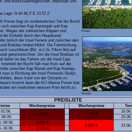
l- und Bootszubehörgeschäft, Werkstatt und
e Lage: N 44 46,2' E 13 57,2'
ft Pomer liegt im nordwestlichen Teil der Bucht
ie sich zwischen Kap Kamenjak und Kap
net. Wegen der zahlreichen Klippen und
Pomer
rd die Einfahrt durch den Hauptkanal
der östlich der Insel Fenera und zwischen den
 und Bodulas hindurchführt. Die Fahrtrichtung
durch Leuchtfeuer (Blz. w./r.2s 7/4sm 9m) auf
nat gekennzeichnet. Um die Insel Bodulas ist
nd daher ist das Fahren um die Insel Ceja
m Innenteil der Bucht hält man Kurs auf die
smitte zwischen Kap Munat und Kap Kasteja,
t man in Richtung der Insel Pomerski Skoljic.
fohlen, diese Insel von der Ostseite zu
Danach kommt dann die ACI Marina Pomer klar
agsüber am markanten weissen Kran leicht zu
Veruda
PREISLISTE
rmine
Wochenpreise
Wochenpreise
Ter
 02.06.
16.06.
1.475 €
2.495 €
 08.09.
25.08.
.-09.06.
1.845 €
2.995 €
23.06.
.-16.06.
2.145 €