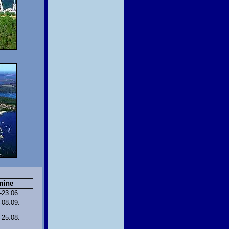
mine
-23.06.
-08.09.
-25.08.