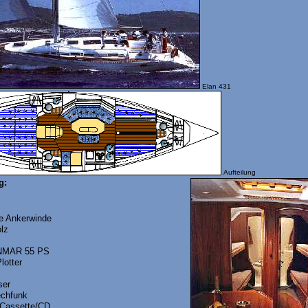
Elan 431
Aufteilung
g:
he Ankerwinde
olz
ANMAR 55 PS
lotter
ser
chfunk
 Cassette/CD