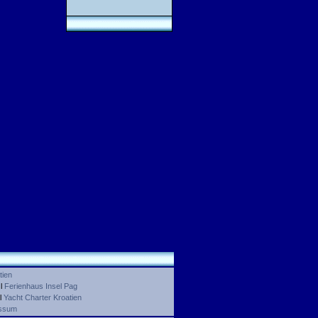
tien
l
Ferienhaus Insel Pag
l
Yacht Charter Kroatien
ssum