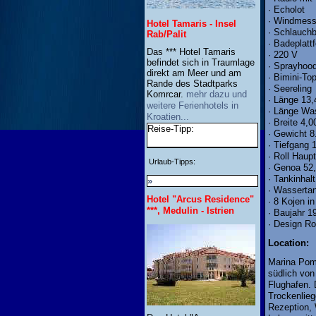
· Echolot
· Windmess
Hotel Tamaris - Insel
· Schlauch
Rab/Palit
· Badeplat
Das *** Hotel Tamaris
· 220 V
befindet sich in Traumlage
· Sprayhoo
direkt am Meer und am
· Bimini-To
Rande des Stadtparks
· Seereling
Komrcar.
mehr dazu und
· Länge 13
weitere Ferienhotels in
· Länge Was
Kroatien...
· Breite 4,
Reise-Tipp:
· Gewicht 8
· Tiefgang 
· Roll Haup
Urlaub-Tipps:
· Genoa 52
· Tankinhalt
»
· Wassertan
Hotel "Arcus Residence"
· 8 Kojen i
***, Medulin - Istrien
· Baujahr 1
· Design R
Location:
Marina Pome
südlich von
Flughafen. 
Trockenlieg
Rezeption, 