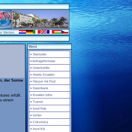
er Werben
Menü
»
Startseite
»
Anfrageformular
»
Unterkünfte
»
Hotels Kroatien
n, der Sonne
»
Häuser mit Pool
»
Datenbank
»
Kroatien Infos
ures erfüllt.
zu einem
»
Transit
»
Insel Rab
»
Istrien
»
Crikvenica
»
Insel Krk