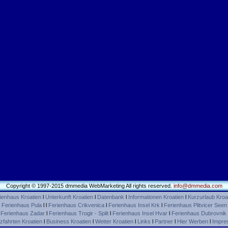
Copyright © 1997-2015 dmmedia WebMarketing All rights reserved.
info@dmmedia.com
ienhaus Kroatien
l
Unterkunft Kroatien
l
Datenbank
l
Informationen Kroatien
l
Kurzurlaub Kroa
l
Ferienhaus Pula
l l
Ferienhaus Crikvenica
l
Ferienhaus Insel Krk
l
Ferienhaus Plitvicer Seen
l
Ferienhaus Zadar
l
Ferienhaus Trogir - Split
l
Ferienhaus Insel Hvar
l
Ferienhaus Dubrovnik
zfahrten Kroatien
l
Business Kroatien
l
Wetter Kroatien
l
Links
l
Partner
l
Hier Werben
l
Impre