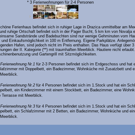
* 3 Ferienwohnungen für 2-4 Personen
chöne Ferienhaus befindet sich in ruhiger Lage in Drazica unmittelbar am Me
 und ruhige Ortschaft befindet sich in der Pager Bucht, 5 km km von Novalja e
, einsame Sandstrände und Badebuchten sind nur wenige Gehminuten vom Hau
 und Einkaufsmöglichkeit in 100 m Entfernung. Eigene Parkplätze. Anlegemö
egenden Hafen, sind jedoch nicht im Preis enthalten. Das Haus verfügt über 3
ungen der II. Kategorie (**) mit traumhaften Meerblick. Hautiere nicht erlaubt.
inenbenutzung und Gartengrill mit Sitzmöglichkeiten.
e
Ferienwohnung Nr.1
für 2-3 Personen befindet sich im Erdgeschoss und hat e
lafzimmer mit Doppelbett, ein Badezimmer, Wohnküche mit Zusatzbett und e
 Meerblick.
e
Ferienwohnung Nr.2
für 4 Personen befindet sich im 1.Stock und hat ein Sch
pelbett, ein Kinderzimmer mit einem Stockbett, ein Badezimmer, eine Wohn
e Terrasse mit Meerblick.
e
Ferienwohnung Nr.3
für 4 Personen befindet sich im 1.Stock und hat ein Sch
pelbett, ein Schlafzimmer mit 2 Betten, ein Badezimmer, Wohnküche und ein
 Meerblick.