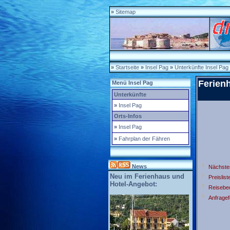
»
Sitemap
»
Startseite
»
Insel Pag
»
Unterkünfte Insel Pag
Ferien
Menü Insel Pag
Unterkünfte
»
Insel Pag
Orts-Infos
»
Insel Pag
»
Fahrplan der Fähren
News
Nächste
Neu im Ferienhaus und
Preislist
Hotel-Angebot:
Reisebe
Anfragef