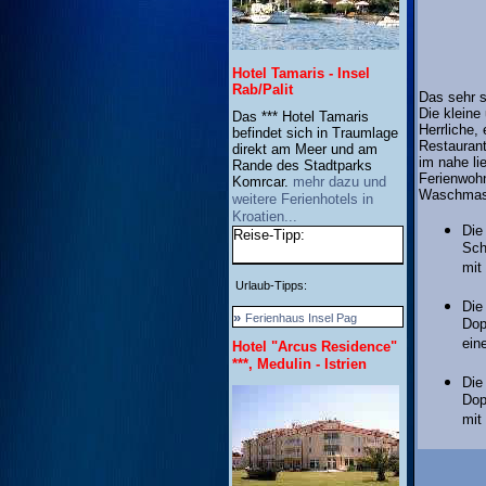
Hotel Tamaris - Insel
Rab/Palit
Das sehr s
Die kleine
Das *** Hotel Tamaris
Herrliche
befindet sich in Traumlage
Restaurant
direkt am Meer und am
im nahe li
Rande des Stadtparks
Ferienwohn
Komrcar.
mehr dazu und
Waschmasch
weitere Ferienhotels in
Kroatien...
Di
Reise-Tipp:
Sch
mit
Urlaub-Tipps:
Di
»
Ferienhaus Insel Pag
Dop
ein
Hotel "Arcus Residence"
***, Medulin - Istrien
Di
Dop
mit