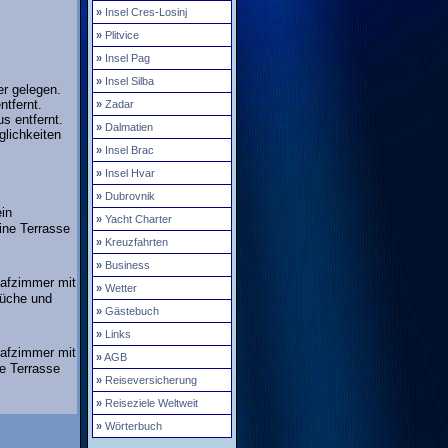
»
Insel Cres-Losinj
»
Plitvice
»
Insel Pag
»
Insel Silba
er gelegen.
ntfernt.
»
Zadar
s entfernt.
»
Dalmatien
glichkeiten
»
Insel Brac
»
Insel Hvar
»
Dubrovnik
in
»
Yacht Charter
ine Terrasse
»
Kreuzfahrten
»
Business
lafzimmer mit
»
Wetter
küche und
»
Gästebuch
»
Links
lafzimmer mit
»
AGB
e Terrasse
»
Reiseversicherung
»
Reiseziele Weltweit
»
Wörterbuch