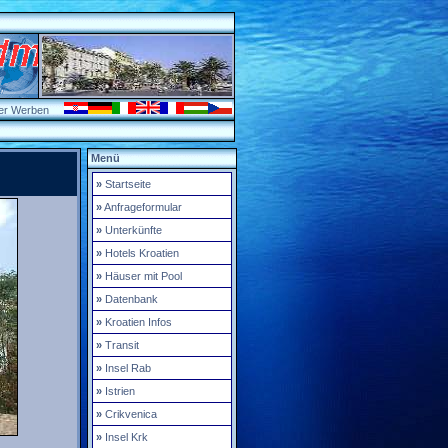
er Werben
Menü
»
Startseite
»
Anfrageformular
»
Unterkünfte
»
Hotels Kroatien
»
Häuser mit Pool
»
Datenbank
»
Kroatien Infos
»
Transit
»
Insel Rab
»
Istrien
»
Crikvenica
»
Insel Krk