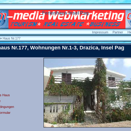
Ferienhaus
Insel Pag
Impressum
Partner
Hi
»
Haus Nr.177
haus Nr.177, Wohnungen Nr.1-3, Drazica,
Insel Pag
s Haus
e
dingungen
ormular