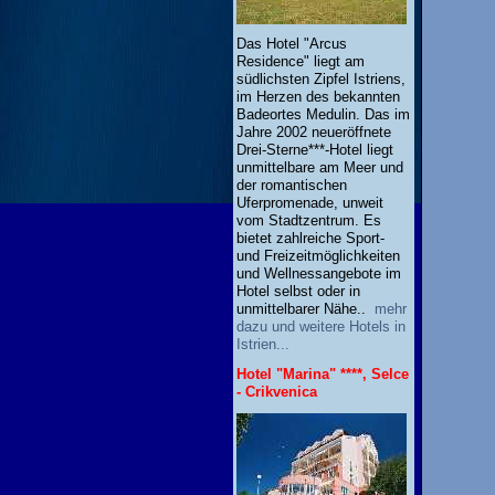
Das Hotel "Arcus
Residence" liegt am
südlichsten Zipfel Istriens,
im Herzen des bekannten
Badeortes Medulin. Das im
Jahre 2002 neueröffnete
Drei-Sterne***-Hotel liegt
unmittelbare am Meer und
der romantischen
Uferpromenade, unweit
vom Stadtzentrum. Es
bietet zahlreiche Sport-
und Freizeitmöglichkeiten
und Wellnessangebote im
Hotel selbst oder in
unmittelbarer Nähe..
mehr
dazu und weitere Hotels in
Istrien...
Hotel "Marina" ****, Selce
- Crikvenica