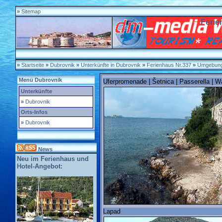
»
Sitemap
Feri
»
Startseite
»
Dubrovnik
»
Unterkünfte in Dubrovnik
»
Ferienhaus Nr.337
»
Umgebun
Menü Dubrovnik
Uferpromenade | Šetnica | Passerella | 
Unterkünfte
»
Dubrovnik
Orts-Infos
»
Dubrovnik
News
Neu im Ferienhaus und
Hotel-Angebot:
Lapad