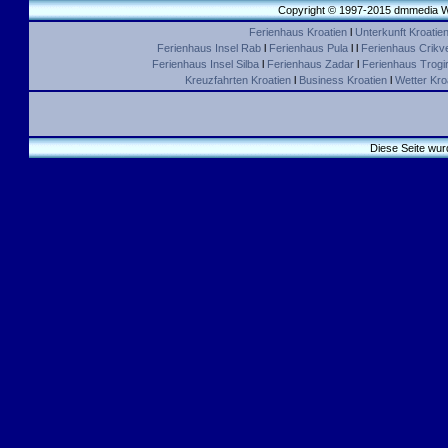
Copyright © 1997-2015 dmmedia We
Ferienhaus Kroatien
l
Unterkunft Kroatie
Ferienhaus Insel Rab
l
Ferienhaus Pula
l l
Ferienhaus Crikv
Ferienhaus Insel Silba
l
Ferienhaus Zadar
l
Ferienhaus Trogir 
Kreuzfahrten Kroatien
l
Business Kroatien
l
Wetter Kro
Diese Seite wur