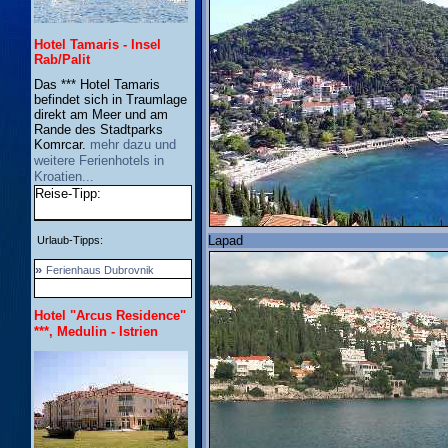
Hotel Tamaris - Insel
Rab/Palit
Das *** Hotel Tamaris
befindet sich in Traumlage
direkt am Meer und am
Rande des Stadtparks
Komrcar.
mehr dazu und
weitere Ferienhotels in
Kroatien...
Reise-Tipp:
Lapad
Urlaub-Tipps:
»
Ferienhaus Dubrovnik
Hotel "Arcus Residence"
***, Medulin - Istrien