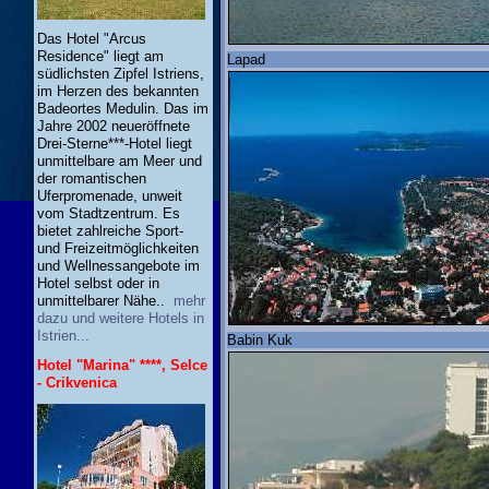
Das Hotel "Arcus
Residence" liegt am
Lapad
südlichsten Zipfel Istriens,
im Herzen des bekannten
Badeortes Medulin. Das im
Jahre 2002 neueröffnete
Drei-Sterne***-Hotel liegt
unmittelbare am Meer und
der romantischen
Uferpromenade, unweit
vom Stadtzentrum. Es
bietet zahlreiche Sport-
und Freizeitmöglichkeiten
und Wellnessangebote im
Hotel selbst oder in
unmittelbarer Nähe..
mehr
dazu und weitere Hotels in
Istrien...
Babin Kuk
Hotel "Marina" ****, Selce
- Crikvenica