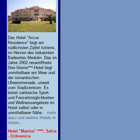
Das Hotel "Arcus
Residence" liegt am
südlichsten Zipfel Istriens,
im Herzen des bekannten
Badeortes Medulin. Das im
Jahre 2002 neueröffnete
Drei-Sterne***-Hotel liegt
unmittelbare am Meer und
der romantischen
Uferpromenade, unweit
vom Stadtzentrum. Es
bietet zahlreiche Sport-
und Freizeitmöglichkeiten
und Wellnessangebote im
Hotel selbst oder in
unmittelbarer Nähe..
mehr
dazu und weitere Hotels in
Istrien...
Hotel "Marina" ****, Selce
- Crikvenica