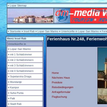
»
Lopar
Sitemap
Ferienh
»
Startseite
»
Insel Rab
»
Lopar-San Marino
»
Unterkünfte in Lopar-San Marino
»
Feri
Ferienhaus Nr.248, Ferienwo
Menü Insel Rab
Unterkünfte in
»
Lopar-San Marino
»
mit 1 Schlafzimmer
»
mit 2 Schlafzimmern
»
mit 3 Schlafzimmern
»
mit 4 Schlafzimmern
Home
»
Supetarska Draga
Nächstes Haus
»
Mundanije
Preisliste
Reisebedingungen
»
Kampor
Anfrageformular
»
Suha Punta
Flugbuchung
»
Palit
»
Stadt Rab