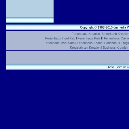
Copyright © 1997-2015 dmmedia We
Ferienhaus Kroatien
l
Unterkunft Kroatie
Ferienhaus Insel Rab
l
Ferienhaus Pula
l l
Ferienhaus Crikv
Ferienhaus Insel Silba
l
Ferienhaus Zadar
l
Ferienhaus Trogir 
Kreuzfahrten Kroatien
l
Business Kroatien
Diese Seite wur