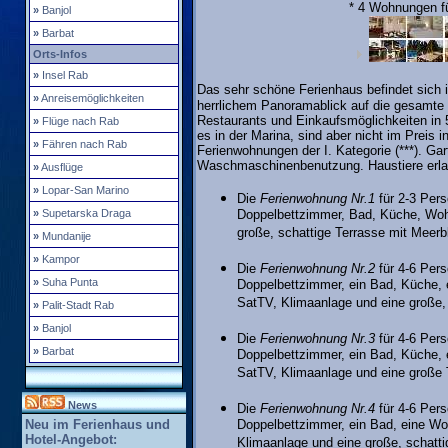
* 4 Wohnungen f
»
Banjol
»
Barbat
Orts-Infos
»
Insel Rab
Das sehr schöne Ferienhaus befindet sich i
»
Anreisemöglichkeiten
herrlichem Panoramablick auf die gesamte
Restaurants und Einkaufsmöglichkeiten in 
»
Flüge nach Rab
es in der Marina, sind aber nicht im Preis i
»
Fähren nach Rab
Ferienwohnungen der I. Kategorie (***). Gart
Waschmaschinenbenutzung. Haustiere erl
»
Ausflüge
»
Lopar-San Marino
Die
Ferienwohnung Nr.1
für 2-3 Pers
»
Supetarska Draga
Doppelbettzimmer, Bad, Küche, Woh
große, schattige Terrasse mit Meerbl
»
Mundanije
»
Kampor
Die
Ferienwohnung Nr.2
für 4-6 Pers
»
Suha Punta
Doppelbettzimmer, ein Bad, Küche,
SatTV, Klimaanlage und eine große, 
»
Palit-Stadt Rab
»
Banjol
Die
Ferienwohnung Nr.3
für 4-6 Pers
»
Barbat
Doppelbettzimmer, ein Bad, Küche,
SatTV, Klimaanlage und eine große 
News
Die
Ferienwohnung Nr.4
für 4-6 Per
Neu im Ferienhaus und
Doppelbettzimmer, ein Bad, eine Wo
Hotel-Angebot:
Klimaanlage und eine große, schatti