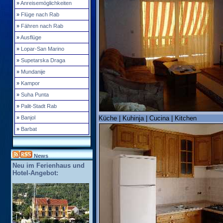
»
Anreisemöglichkeiten
»
Flüge nach Rab
»
Fähren nach Rab
»
Ausflüge
»
Lopar-San Marino
»
Supetarska Draga
»
Mundanije
»
Kampor
»
Suha Punta
»
Palit-Stadt Rab
»
Banjol
Küche | Kuhinja | Cucina | Kitchen
»
Barbat
News
Neu im Ferienhaus und
Hotel-Angebot: