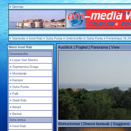
»
Sitemap
Feri
»
Startseite
»
Insel Rab
»
Suha Punta
»
Unterkünfte in Suha Punta
»
Ferienhaus Nr.2
Ausblick | Pogled | Panorama | View
Menü Insel Rab
Unterkünfte
»
Lopar-San Marino
»
Supetarska Draga
»
Mundanije
»
Kampor
»
Suha Punta
»
Palit
»
Stadt Rab
»
Banjol
»
Barbat
Orts-Infos
Wohnzimmer | Dnevni boravak | Soggiorno 
»
Insel Rab