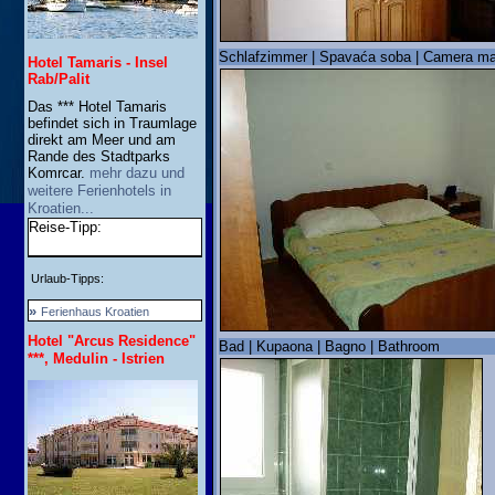
Schlafzimmer | Spavaća soba | Camera ma
Hotel Tamaris - Insel
Rab/Palit
Das *** Hotel Tamaris
befindet sich in Traumlage
direkt am Meer und am
Rande des Stadtparks
Komrcar.
mehr dazu und
weitere Ferienhotels in
Kroatien...
Reise-Tipp:
Urlaub-Tipps:
»
Ferienhaus Kroatien
Hotel "Arcus Residence"
Bad | Kupaona | Bagno | Bathroom
***, Medulin - Istrien