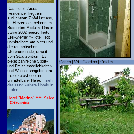
Das Hotel "Arcus
Residence" liegt am
südlichsten Zipfel Istriens,
im Herzen des bekannten
Badeortes Medulin. Das im
Jahre 2002 neueröffnete
Drei-Sterne***-Hotel liegt
unmittelbare am Meer und
der romantischen
Uferpromenade, unweit
vom Stadtzentrum. Es
bietet zahlreiche Sport-
Garten | Vrt | Giardino | Garden
und Freizeitmöglichkeiten
und Wellnessangebote im
Hotel selbst oder in
unmittelbarer Nähe..
mehr
dazu und weitere Hotels in
Istrien...
Hotel "Marina" ****, Selce
- Crikvenica