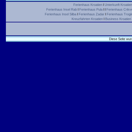
Ferienhaus Kroatien
l
Unterkunft Kroatie
Ferienhaus Insel Rab
l
Ferienhaus Pula
l l
Ferienhaus Crikv
Ferienhaus Insel Silba
l
Ferienhaus Zadar
l
Ferienhaus Trogir 
Kreuzfahrten Kroatien
l
Business Kroatien
Diese Seite wur