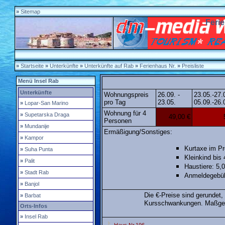
»
Sitemap
Feri
»
Startseite
»
Unterkünfte
»
Unterkünfte
auf Rab
»
Ferienhaus Nr.
»
Preisliste
Menü Insel Rab
Unterkünfte
Wohnungspreis
26.09. -
23.05.-27.
pro Tag
23.05.
05.09.-26.
»
Lopar-San Marino
Wohnung für 4
»
Supetarska Draga
49,00 €
Personen
»
Mundanije
Ermäßigung/Sonstiges:
»
Kampor
Kurtaxe im Pre
»
Suha Punta
Kleinkind bis 
»
Palit
Haustiere: 5,
»
Stadt Rab
Anmeldegebüh
»
Banjol
Die €-Preise sind gerundet
»
Barbat
Kursschwankungen. Maßgebe
Orts-Infos
»
Insel Rab