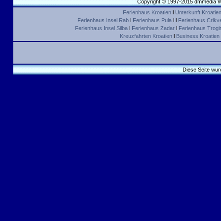
Copyright © 1997-2015 dmmedia We
Ferienhaus Kroatien
l
Unterkunft Kroatie
Ferienhaus Insel Rab
l
Ferienhaus Pula
l l
Ferienhaus Crikv
Ferienhaus Insel Silba
l
Ferienhaus Zadar
l
Ferienhaus Trogir 
Kreuzfahrten Kroatien
l
Business Kroatien
Diese Seite wur