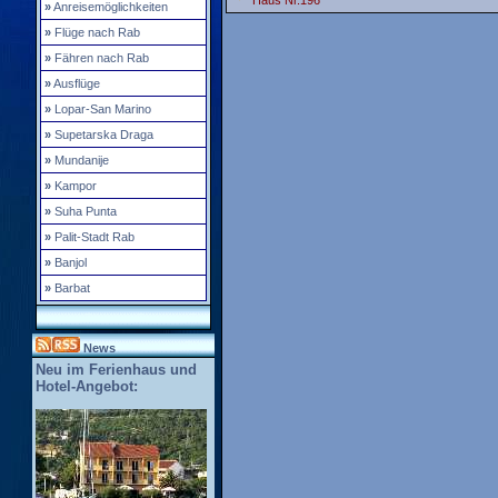
Haus Nr.196
»
Anreisemöglichkeiten
»
Flüge nach Rab
»
Fähren nach Rab
»
Ausflüge
»
Lopar-San Marino
»
Supetarska Draga
»
Mundanije
»
Kampor
»
Suha Punta
»
Palit-Stadt Rab
»
Banjol
»
Barbat
News
Neu im Ferienhaus und
Hotel-Angebot: